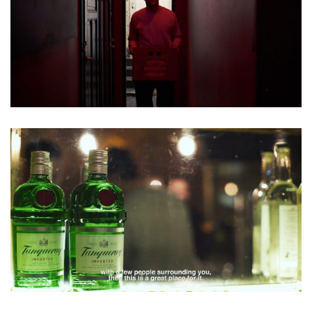
EMAIL
info@m42images.com
PHONE
+49 30 221 80989
m42images